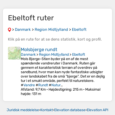
Ebeltoft ruter
>
Danmark
>
Region Midtjylland
>
Ebeltoft
Klik på en
rute
for at se dens
statistik
,
kort
og
profil
.
Molsbjerge rundt
Danmark
>
Region Midtjylland
>
Ebeltoft
Mols Bjerge-Stien byder på en af de mest
spændende vandreruter i Danmark. Ruten går
gennem et karakteristisk terræn af overdrev på
sandbund, hvor man kan nyde fantastiske udsigter
over landskabet fra de små "bjerge". Det er en dejlig
tur i et smukt område, perfekt til naturelskere.
#
Vandre
#
Rundt
#
Natur
…
Afstand
: 9,7 Km •
Højdestigning
: 215 m •
Maksimal
højde
: 131 m
Juridisk meddelelse
•
Kontakt
•
Elevation database
•
Elevation API