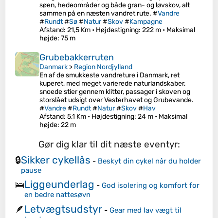
søen, hedeområder og både gran- og løvskov, alt
sammen på en næsten vandret rute. #
Vandre
#
Rundt
#
Sø
#
Natur
#
Skov
#
Kampagne
Afstand
: 21,5 Km •
Højdestigning
: 222 m •
Maksimal
højde
: 75 m
Grubebakkerruten
Danmark
>
Region Nordjylland
En af de smukkeste vandreture i Danmark, ret
kuperet, med meget varierede naturlandskaber,
snoede stier gennem klitter, passager i skoven og
storslået udsigt over Vesterhavet og Grubevande.
#
Vandre
#
Rundt
#
Natur
#
Skov
#
Hav
Afstand
: 5,1 Km •
Højdestigning
: 24 m •
Maksimal
højde
: 22 m
Gør dig klar til dit næste eventyr:
Sikker cykellås
🔒
-
Beskyt din cykel når du holder
pause
Liggeunderlag
🛌
-
God isolering og komfort for
en bedre nattesøvn
Letvægtsudstyr
🪶
-
Gear med lav vægt til