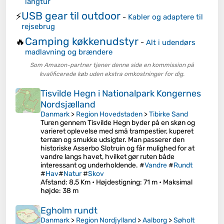
langtur
USB gear til outdoor
⚡
-
Kabler og adaptere til
rejsebrug
Camping køkkenudstyr
🔥
-
Alt i udendørs
madlavning og brændere
Som Amazon-partner tjener denne side en kommission på
kvalificerede køb uden ekstra omkostninger for dig.
Tisvilde Hegn i Nationalpark Kongernes
Nordsjælland
Danmark
>
Region Hovedstaden
>
Tibirke Sand
Turen gennem Tisvilde Hegn byder på en skøn og
varieret oplevelse med små trampestier, kuperet
terræn og smukke udsigter. Man passerer den
historiske Asserbo Slotruin og får mulighed for at
vandre langs havet, hvilket gør ruten både
interessant og underholdende. #
Vandre
#
Rundt
#
Hav
#
Natur
#
Skov
Afstand
: 8,5 Km •
Højdestigning
: 71 m •
Maksimal
højde
: 38 m
Egholm rundt
Danmark
>
Region Nordjylland
>
Aalborg
>
Søholt