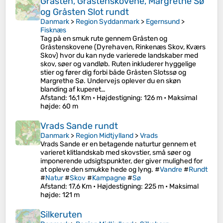
Gråsten, Gråstenskovene, Margrethe Sø
og Gråsten Slot rundt
Danmark
>
Region Syddanmark
>
Egernsund
>
Fisknæs
Tag på en smuk rute gennem Gråsten og
Gråstenskovene (Dyrehaven, Rinkenæs Skov, Kværs
Skov) hvor du kan nyde varierede landskaber med
skov, søer og vandløb. Ruten inkluderer hyggelige
stier og fører dig forbi både Gråsten Slotssø og
Margrethe Sø. Undervejs oplever du en skøn
blanding af kuperet…
Afstand
: 16,1 Km •
Højdestigning
: 126 m •
Maksimal
højde
: 60 m
Vrads Sande rundt
Danmark
>
Region Midtjylland
>
Vrads
Vrads Sande er en betagende naturtur gennem et
varieret klitlandskab med skovstier, små søer og
imponerende udsigtspunkter, der giver mulighed for
at opleve den smukke hede og lyng. #
Vandre
#
Rundt
#
Natur
#
Skov
#
Kampagne
#
Sø
Afstand
: 17,6 Km •
Højdestigning
: 225 m •
Maksimal
højde
: 121 m
Silkeruten