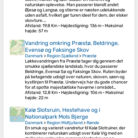
naturskøn oplevelse. Man passerer blandt andet
Øjesø og Langsø, og stierne er næsten udelukkende
uden asfalt, hvilket gør turen ideel for dem, der elsker
skovture.…
Afstand
: 19,8 Km •
Højdestigning
: 136 m •
Maksimal
højde
: 57 m
Vandring omkring Præstø, Beldringe,
Evensø og Faksinge Skov
Danmark
>
Region Sjælland
>
Præstø
Løkkevandringen fra Præstø tager dig gennem det
smukke sjællandske landskab, hvor du passerer
Beldringe, Evensø Sø og Faksinge Skov. Ruten byder
på betagende udsigt over naturen, skoven, søen og
kystlinjen til Præstø. Undervejs har du gode chancer
for at spotte majestætiske havørne i området…
Afstand
: 12,8 Km •
Højdestigning
: 106 m •
Maksimal
højde
: 22 m
Kalø Slotsruin, Hestehave og i
Nationalpark Mols Bjerge
Danmark
>
Region Midtjylland
>
Rønde
En smuk og varieret vandretur til Kalø Slotruiner, der
kombinerer naturskøn udsigt over Kalø Vig med en