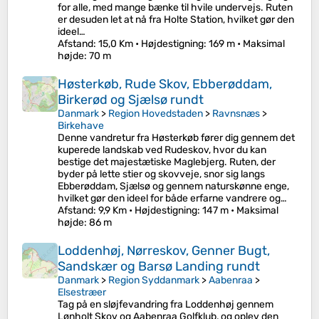
for alle, med mange bænke til hvile undervejs. Ruten
er desuden let at nå fra Holte Station, hvilket gør den
ideel…
Afstand
: 15,0 Km •
Højdestigning
: 169 m •
Maksimal
højde
: 70 m
Høsterkøb, Rude Skov, Ebberøddam,
Birkerød og Sjælsø rundt
Danmark
>
Region Hovedstaden
>
Ravnsnæs
>
Birkehave
Denne vandretur fra Høsterkøb fører dig gennem det
kuperede landskab ved Rudeskov, hvor du kan
bestige det majestætiske Maglebjerg. Ruten, der
byder på lette stier og skovveje, snor sig langs
Ebberøddam, Sjælsø og gennem naturskønne enge,
hvilket gør den ideel for både erfarne vandrere og…
Afstand
: 9,9 Km •
Højdestigning
: 147 m •
Maksimal
højde
: 86 m
Loddenhøj, Nørreskov, Genner Bugt,
Sandskær og Barsø Landing rundt
Danmark
>
Region Syddanmark
>
Aabenraa
>
Elsestræer
Tag på en sløjfevandring fra Loddenhøj gennem
Lønholt Skov og Aabenraa Golfklub, og oplev den