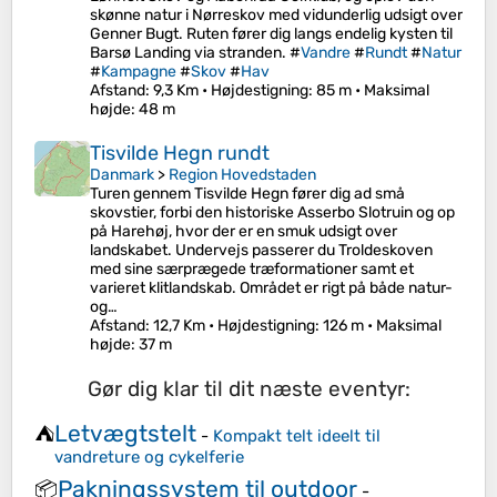
skønne natur i Nørreskov med vidunderlig udsigt over
Genner Bugt. Ruten fører dig langs endelig kysten til
Barsø Landing via stranden. #
Vandre
#
Rundt
#
Natur
#
Kampagne
#
Skov
#
Hav
Afstand
: 9,3 Km •
Højdestigning
: 85 m •
Maksimal
højde
: 48 m
Tisvilde Hegn rundt
Danmark
>
Region Hovedstaden
Turen gennem Tisvilde Hegn fører dig ad små
skovstier, forbi den historiske Asserbo Slotruin og op
på Harehøj, hvor der er en smuk udsigt over
landskabet. Undervejs passerer du Troldeskoven
med sine særprægede træformationer samt et
varieret klitlandskab. Området er rigt på både natur-
og…
Afstand
: 12,7 Km •
Højdestigning
: 126 m •
Maksimal
højde
: 37 m
Gør dig klar til dit næste eventyr:
Letvægtstelt
⛺
-
Kompakt telt ideelt til
vandreture og cykelferie
Pakningssystem til outdoor
📦
-