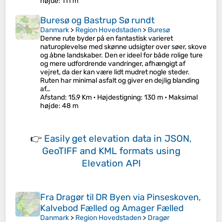
højde
: 111 m
Buresø og Bastrup Sø rundt
Danmark
>
Region Hovedstaden
>
Buresø
Denne rute byder på en fantastisk varieret
naturoplevelse med skønne udsigter over søer, skove
og åbne landskaber. Den er ideel for både rolige ture
og mere udfordrende vandringer, afhængigt af
vejret, da der kan være lidt mudret nogle steder.
Ruten har minimal asfalt og giver en dejlig blanding
af…
Afstand
: 15,9 Km •
Højdestigning
: 130 m •
Maksimal
højde
: 48 m
👉
Easily
get elevation data in JSON,
GeoTIFF and KML formats
using
Elevation API
Fra Dragør til DR Byen via Pinseskoven,
Kalvebod Fælled og Amager Fælled
Danmark
>
Region Hovedstaden
>
Dragør