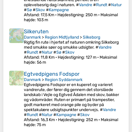
oplevelsesrig dag i naturen. #
Vandre
#
Rundt
#
Natur
#
Sø
#
Skov
#
Kampagne
Afstand
: 17,5 Km •
Højdestigning
: 250 m •
Maksimal
højde
: 103 m
Silkeruten
Danmark
>
Region Midtjylland
>
Silkeborg
Rigtig fin rute i hjertet af naturen omkring Silkeborg
med smukke søer og smukke udsigter. #
Vandre
#
Rundt
#
Natur
#
Sø
#
Skov
Afstand
: 11,8 Km •
Højdestigning
: 127 m •
Maksimal
højde
: 56 m
Egtvedpigens Fodspor
Danmark
>
Region Syddanmark
Egtvedpigens Fodspor er en kuperet og varieret
vandrerute, der fører dig gennem det storslåede
landskab i Vejle og Egtved Ådalen med skov, bakker
og vådområder. Ruten er primært på trampestier,
godt markeret med orange pile og byder på
spektakulære udsigtspunkter undervejs. #
Vandre
#
Rundt
#
Natur
#
Kampagne
#
Skov
Afstand
: 16,3 Km •
Højdestigning
: 252 m •
Maksimal
højde
: 75 m