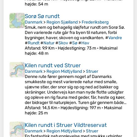
højde
: 54 m
Sorø Sø rundt
Danmark
>
Region Sjælland
>
Frederiksberg
Smuk, nem og behagelig sløjfetur rundt om Sorø Sø.
Den varierede rute går fra byen til naturen, forbi
bygninger, haver, skoven og vandkanten. #
Vandre
#
Rundt
#
Natur
#
Skov
#
Sø
#
Hav
Afstand
: 9,9 Km •
Højdestigning
: 73 m •
Maksimal
højde
: 48 m
Kilen rundt ved Struer
Danmark
>
Region Midtjylland
>
Struer
Denne rute fører gennem noget af Danmarks
smukkeste og mest varierede natur med smalle,
ujævne stier, der snor sig op og ned ad bakker og
skråninger. Undervejs kan man nyde flotte udsigter
og opleve en rig fauna med geder, får, heste og køer,
der bidrager til naturplejen. Turen går gennem både…
Afstand
: 14,5 Km •
Højdestigning
: 197 m •
Maksimal
højde
: 25 m
Kilen rundt i Struer Vildtreservat
Danmark
>
Region Midtjylland
>
Struer
En fantastisk naturoplevelse med smukke udsigter