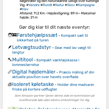
bøgetræer og den naturskønne udsigt over Kattinge
Vig. #
Vandre
#
Rundt
#
Natur
#
Skov
#
Kampagne
#
Hav
Afstand
: 11,2 Km •
Højdestigning
: 89 m •
Maksimal
højde
: 21 m
Gør dig klar til dit næste eventyr:
Førstehjælpssæt
🧑‍🚒
-
Kompakt sæt til
sikkerhed på turen
Letvægtsudstyr
🪶
-
Gear med lav vægt til
langtur
Multitool
🔨
-
Kompakt værktøjskasse i
lommestørrelse
Digital højdemåler
📏
-
Præcis måling af din
aktuelle position over havets overflade
Isoleret køletaske
🧊
-
Holder dine madvarer
friske på kortere udflugter
Som Amazon-partner tjener denne side en kommission på
kvalificerede køb uden ekstra omkostninger for dig.