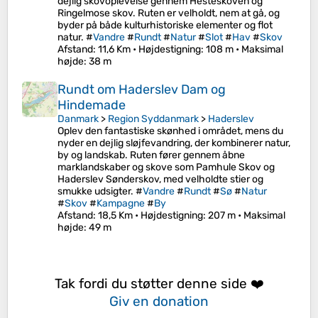
dejlig skovoplevelse gennem Hesteskoven og
Ringelmose skov. Ruten er velholdt, nem at gå, og
byder på både kulturhistoriske elementer og flot
natur. #
Vandre
#
Rundt
#
Natur
#
Slot
#
Hav
#
Skov
Afstand
: 11,6 Km •
Højdestigning
: 108 m •
Maksimal
højde
: 38 m
Rundt om Haderslev Dam og
Hindemade
Danmark
>
Region Syddanmark
>
Haderslev
Oplev den fantastiske skønhed i området, mens du
nyder en dejlig sløjfevandring, der kombinerer natur,
by og landskab. Ruten fører gennem åbne
marklandskaber og skove som Pamhule Skov og
Haderslev Sønderskov, med velholdte stier og
smukke udsigter. #
Vandre
#
Rundt
#
Sø
#
Natur
#
Skov
#
Kampagne
#
By
Afstand
: 18,5 Km •
Højdestigning
: 207 m •
Maksimal
højde
: 49 m
Tak fordi du støtter denne side ❤️
Giv en donation