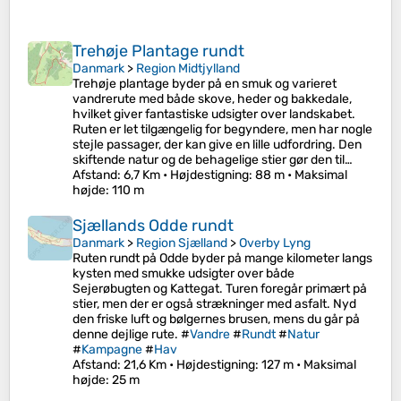
Trehøje Plantage rundt
Danmark
>
Region Midtjylland
Trehøje plantage byder på en smuk og varieret
vandrerute med både skove, heder og bakkedale,
hvilket giver fantastiske udsigter over landskabet.
Ruten er let tilgængelig for begyndere, men har nogle
stejle passager, der kan give en lille udfordring. Den
skiftende natur og de behagelige stier gør den til…
Afstand
: 6,7 Km •
Højdestigning
: 88 m •
Maksimal
højde
: 110 m
Sjællands Odde rundt
Danmark
>
Region Sjælland
>
Overby Lyng
Ruten rundt på Odde byder på mange kilometer langs
kysten med smukke udsigter over både
Sejerøbugten og Kattegat. Turen foregår primært på
stier, men der er også strækninger med asfalt. Nyd
den friske luft og bølgernes brusen, mens du går på
denne dejlige rute. #
Vandre
#
Rundt
#
Natur
#
Kampagne
#
Hav
Afstand
: 21,6 Km •
Højdestigning
: 127 m •
Maksimal
højde
: 25 m