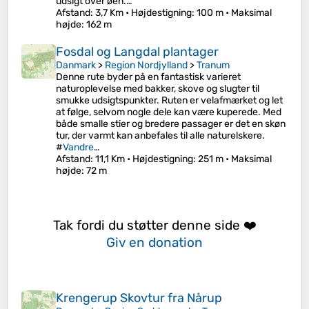
udsigt over øen.…
Afstand
: 3,7 Km •
Højdestigning
: 100 m •
Maksimal
højde
: 162 m
Fosdal og Langdal plantager
Danmark
>
Region Nordjylland
>
Tranum
Denne rute byder på en fantastisk varieret
naturoplevelse med bakker, skove og slugter til
smukke udsigtspunkter. Ruten er velafmærket og let
at følge, selvom nogle dele kan være kuperede. Med
både smalle stier og bredere passager er det en skøn
tur, der varmt kan anbefales til alle naturelskere.
#
Vandre
…
Afstand
: 11,1 Km •
Højdestigning
: 251 m •
Maksimal
højde
: 72 m
Tak fordi du støtter denne side ❤️
Giv en donation
Krengerup Skovtur fra Nårup