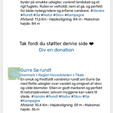
byder på smukke udsigter, varieret landskab og et
rigt fugleliv. Ruten er velholdt, nem at gå, og perfekt
for både nybegyndere og erfarne vandrere. #
Vandre
#
Rundt
#
Sø
#
Natur
#
Skov
#
Kampagne
Afstand
: 11,6 Km •
Højdestigning
: 84 m •
Maksimal
højde
: 84 m
Tak fordi du støtter denne side ❤️
Giv en donation
Gurre Sø rundt
Danmark
>
Region Hovedstaden
>
Tikøb
En smuk og fredfyldt vandretur rundt om Gurre Sø
med flotte udsigter over vandet og omgivet af skov
og vilde blomster. Stien er godt markeret og perfekt
til naturoplevelser, selvom myggene kan være til
stede. #
Vandre
#
Rundt
#
Natur
#
Skov
#
Sø
#
Kampagne
Afstand
: 10,4 Km •
Højdestigning
: 59 m •
Maksimal
højde
: 36 m