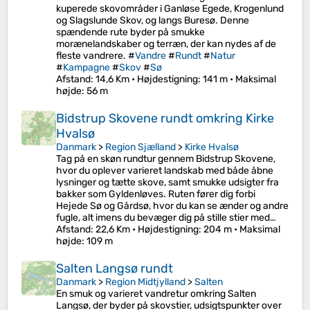
kuperede skovområder i Ganløse Egede, Krogenlund
og Slagslunde Skov, og langs Buresø. Denne
spændende rute byder på smukke
morænelandskaber og terræn, der kan nydes af de
fleste vandrere. #
Vandre
#
Rundt
#
Natur
#
Kampagne
#
Skov
#
Sø
Afstand
: 14,6 Km •
Højdestigning
: 141 m •
Maksimal
højde
: 56 m
Bidstrup Skovene rundt omkring Kirke
Hvalsø
Danmark
>
Region Sjælland
>
Kirke Hvalsø
Tag på en skøn rundtur gennem Bidstrup Skovene,
hvor du oplever varieret landskab med både åbne
lysninger og tætte skove, samt smukke udsigter fra
bakker som Gyldenløves. Ruten fører dig forbi
Hejede Sø og Gårdsø, hvor du kan se ænder og andre
fugle, alt imens du bevæger dig på stille stier med…
Afstand
: 22,6 Km •
Højdestigning
: 204 m •
Maksimal
højde
: 109 m
Salten Langsø rundt
Danmark
>
Region Midtjylland
>
Salten
En smuk og varieret vandretur omkring Salten
Langsø, der byder på skovstier, udsigtspunkter over