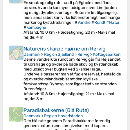
En smuk og rolig rute rundt på Egholm med fladt
terræn, hvor du kan nyde udsigten over Limfjorden
og et rigt dyreliv, især fugle. Ruten er let tilgængelig,
men landskabet kan virke lidt ensformigt med mange
marker og kyststrækninger. #
Vandre
#
Rundt
#
Natur
#
Kampagne
Afstand
: 10,0 Km •
Højdestigning
: 20 m •
Maksimal
højde
: 4 m
Naturens skarpe hjørne om Rørvig
Danmark
>
Region Sjælland
>
Rørvig
>
Kottageparken
Denne vandrerute rundt om Rørvig går fra Højsandet
til Korshage og byder på både skov og kystlandskab
med udsigt over bugten ved Skanse Hage.
Undervejs passerer man et fuglereservat, hestefolde
og overdrevslandskab samt den idylliske
ferskvandssø Dybesø, som ligger tæt ved stranden.
Ruten følger…
Afstand
: 10,8 Km •
Højdestigning
: 21 m •
Maksimal
højde
: 8 m
Paradisbakkerne (Blå Rute)
Danmark
>
Region Hovedstaden
Den blå rute gennem Paradisbakkerne fører dig
gennem naturskønne omgivelser med kuperet