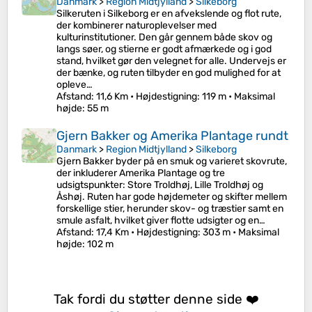
Danmark
>
Region Midtjylland
>
Silkeborg
Silkeruten i Silkeborg er en afvekslende og flot rute,
der kombinerer naturoplevelser med
kulturinstitutioner. Den går gennem både skov og
langs søer, og stierne er godt afmærkede og i god
stand, hvilket gør den velegnet for alle. Undervejs er
der bænke, og ruten tilbyder en god mulighed for at
opleve…
Afstand
: 11,6 Km •
Højdestigning
: 119 m •
Maksimal
højde
: 55 m
Gjern Bakker og Amerika Plantage rundt
Danmark
>
Region Midtjylland
>
Silkeborg
Gjern Bakker byder på en smuk og varieret skovrute,
der inkluderer Amerika Plantage og tre
udsigtspunkter: Store Troldhøj, Lille Troldhøj og
Åshøj. Ruten har gode højdemeter og skifter mellem
forskellige stier, herunder skov- og træstier samt en
smule asfalt, hvilket giver flotte udsigter og en…
Afstand
: 17,4 Km •
Højdestigning
: 303 m •
Maksimal
højde
: 102 m
Tak fordi du støtter denne side ❤️