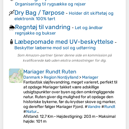
Organisering til rygsække og rejser
Dry Bag / Tørpose
🛶
-
Holder dit skiftetøj og
elektronik 100% tørt
Regntøj til vandring
🌦️
-
Let og åndbar
regnjakke og bukser
Læbepomade med UV-beskyttelse
🧴
-
Beskytter læberne mod sol og udtørring
Som Amazon-partner tjener denne side en kommission på
kvalificerede køb uden ekstra omkostninger for dig.
Mariager Rundt Ruten
Danmark
>
Region Nordjylland
>
Mariager
Fantastisk sløjfevandring, meget varieret, perfekt til
at opdage Mariager takket være adskillige
udsigtspunkter over byen og den omkringliggende
natur. Ruten giver dig mulighed for at opdage den
historiske bykerne, før du krydser skove og marker,
og derefter følger Mariager Fjord. #
Vandre
#
Rundt
#
Natur
…
Afstand
: 12,7 Km •
Højdestigning
: 203 m •
Maksimal
højde
: 101 m