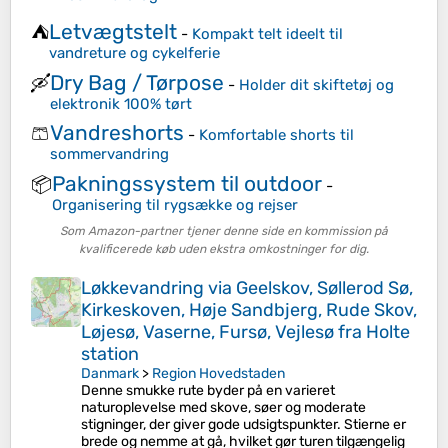
Letvægtstelt
⛺
-
Kompakt telt ideelt til
vandreture og cykelferie
Dry Bag / Tørpose
🛶
-
Holder dit skiftetøj og
elektronik 100% tørt
Vandreshorts
🩳
-
Komfortable shorts til
sommervandring
Pakningssystem til outdoor
📦
-
Organisering til rygsække og rejser
Som Amazon-partner tjener denne side en kommission på
kvalificerede køb uden ekstra omkostninger for dig.
Løkkevandring via Geelskov, Søllerod Sø,
Kirkeskoven, Høje Sandbjerg, Rude Skov,
Løjesø, Vaserne, Fursø, Vejlesø fra Holte
station
Danmark
>
Region Hovedstaden
Denne smukke rute byder på en varieret
naturoplevelse med skove, søer og moderate
stigninger, der giver gode udsigtspunkter. Stierne er
brede og nemme at gå, hvilket gør turen tilgængelig