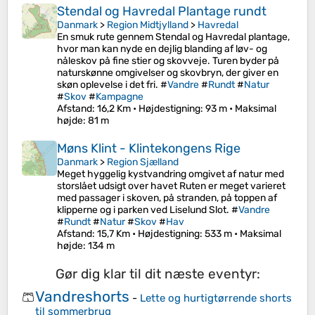
Stendal og Havredal Plantage rundt
Danmark
>
Region Midtjylland
>
Havredal
En smuk rute gennem Stendal og Havredal plantage,
hvor man kan nyde en dejlig blanding af løv- og
nåleskov på fine stier og skovveje. Turen byder på
naturskønne omgivelser og skovbryn, der giver en
skøn oplevelse i det fri. #
Vandre
#
Rundt
#
Natur
#
Skov
#
Kampagne
Afstand
: 16,2 Km •
Højdestigning
: 93 m •
Maksimal
højde
: 81 m
Møns Klint - Klintekongens Rige
Danmark
>
Region Sjælland
Meget hyggelig kystvandring omgivet af natur med
storslået udsigt over havet Ruten er meget varieret
med passager i skoven, på stranden, på toppen af ​​
klipperne og i parken ved Liselund Slot. #
Vandre
#
Rundt
#
Natur
#
Skov
#
Hav
Afstand
: 15,7 Km •
Højdestigning
: 533 m •
Maksimal
højde
: 134 m
Gør dig klar til dit næste eventyr:
Vandreshorts
🩳
-
Lette og hurtigtørrende shorts
til sommerbrug