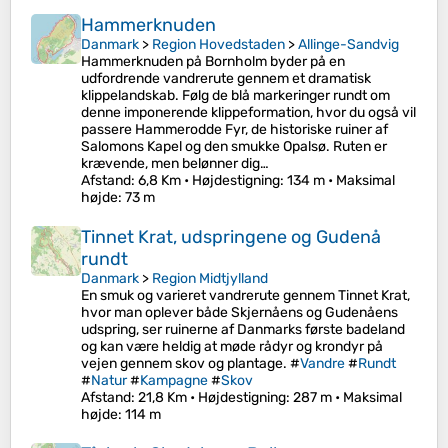
Hammerknuden
Danmark
>
Region Hovedstaden
>
Allinge-Sandvig
Hammerknuden på Bornholm byder på en
udfordrende vandrerute gennem et dramatisk
klippelandskab. Følg de blå markeringer rundt om
denne imponerende klippeformation, hvor du også vil
passere Hammerodde Fyr, de historiske ruiner af
Salomons Kapel og den smukke Opalsø. Ruten er
krævende, men belønner dig…
Afstand
: 6,8 Km •
Højdestigning
: 134 m •
Maksimal
højde
: 73 m
Tinnet Krat, udspringene og Gudenå
rundt
Danmark
>
Region Midtjylland
En smuk og varieret vandrerute gennem Tinnet Krat,
hvor man oplever både Skjernåens og Gudenåens
udspring, ser ruinerne af Danmarks første badeland
og kan være heldig at møde rådyr og krondyr på
vejen gennem skov og plantage. #
Vandre
#
Rundt
#
Natur
#
Kampagne
#
Skov
Afstand
: 21,8 Km •
Højdestigning
: 287 m •
Maksimal
højde
: 114 m