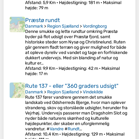
Afstand
: 5,9 Km •
Højdestigning
: 181 m •
Maksimal
højde
: 79 m
Præstø rundt
Danmark
>
Region Sjælland
>
Vordingborg
Denne smukke og lette rundtur omkring Præstø
byder på flot udsigt over Præstø fjord, samt
historiske steder som Nysø og Christinelund. Ruten
går gennem fladt terræn og giver mulighed for både
at opleve dyreliv ved vandet og tage en forfriskende
dukkert undervejs. Med sin blanding af natur og
kultur er…
Afstand
: 9,9 Km •
Højdestigning
: 42 m •
Maksimal
højde
: 17 m
Rute 137 - eller "360 graders udsigt"
Danmark
>
Region Sjælland
>
Vindekilde
Rute 137 fører vandrere gennem det smukke
landskab ved Odsherreds Bjerge, hvor man oplever
strandeng, skov og storslåede udsigter, herunder fra
Vejrhøj. Undervejs passerer man Dragsholm Slot og
nyder både naturens skønhed og kulturelle
højdepunkter, der skaber en uforglemmelig
vandretur. #
Vandre
#
Rundt
…
Afstand
: 10,4 Km •
Højdestigning
: 129 m •
Maksimal