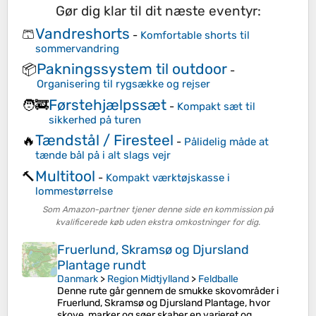
Gør dig klar til dit næste eventyr:
Vandreshorts
🩳
-
Komfortable shorts til
sommervandring
Pakningssystem til outdoor
📦
-
Organisering til rygsække og rejser
Førstehjælpssæt
🧑‍🚒
-
Kompakt sæt til
sikkerhed på turen
Tændstål / Firesteel
🔥
-
Pålidelig måde at
tænde bål på i alt slags vejr
Multitool
🔨
-
Kompakt værktøjskasse i
lommestørrelse
Som Amazon-partner tjener denne side en kommission på
kvalificerede køb uden ekstra omkostninger for dig.
Fruerlund, Skramsø og Djursland
Plantage rundt
Danmark
>
Region Midtjylland
>
Feldballe
Denne rute går gennem de smukke skovområder i
Fruerlund, Skramsø og Djursland Plantage, hvor
skove, marker og søer skaber en varieret og