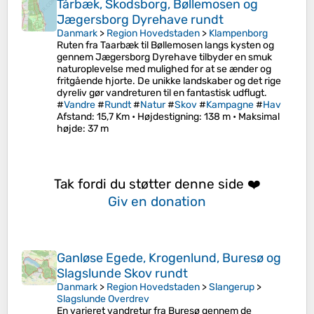
Tårbæk, Skodsborg, Bøllemosen og
Jægersborg Dyrehave rundt
Danmark
>
Region Hovedstaden
>
Klampenborg
Ruten fra Taarbæk til Bøllemosen langs kysten og
gennem Jægersborg Dyrehave tilbyder en smuk
naturoplevelse med mulighed for at se ænder og
fritgående hjorte. De unikke landskaber og det rige
dyreliv gør vandreturen til en fantastisk udflugt.
#
Vandre
#
Rundt
#
Natur
#
Skov
#
Kampagne
#
Hav
Afstand
: 15,7 Km •
Højdestigning
: 138 m •
Maksimal
højde
: 37 m
Tak fordi du støtter denne side ❤️
Giv en donation
Ganløse Egede, Krogenlund, Buresø og
Slagslunde Skov rundt
Danmark
>
Region Hovedstaden
>
Slangerup
>
Slagslunde Overdrev
En varieret vandretur fra Buresø gennem de