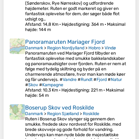
(Sønderskov, Rye Nørreskov) og udfordrende
højdemeter. Ruten er godt markeret og giver en
fantastisk oplevelse for dem, der søger både flot
udsigt og…
Afstand
: 14,8 Km •
Højdestigning
: 364 m •
Maksimal
højde
: 144 m
Panoramaruten Mariager Fjord
Danmark
>
Region Nordjylland
>
Hobro
>
Vindø
Panoramaruten ved Mariager Fjord tilbyder en
fantastisk oplevelse med smukke bakkelandskaber
og panoramaudsigter over fjorden. Ruten er nem at
følge med tydelig skiltning og byder på en
charmerende atmosfære, hvor man kan møde køer
og får undervejs. #
Vandre
#
Rundt
#
Fjord
#
Natur
#
Skov
#
Kampagne
Afstand
: 10,3 Km •
Højdestigning
: 221 m •
Maksimal
højde
: 54 m
Boserup Skov ved Roskilde
Danmark
>
Region Sjælland
>
Roskilde
Ruten i Boserup Skov slynger sig gennem den
smukke, fredede skov nordvest for Roskilde, med
brede skovveje og gode forhold for vandring.
Undervejs kan man nyde både de majestætiske