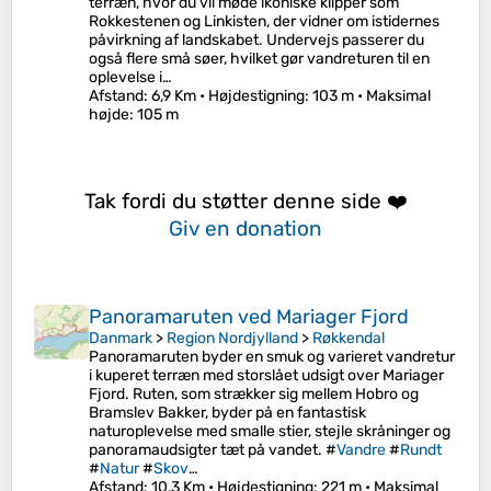
terræn, hvor du vil møde ikoniske klipper som
Rokkestenen og Linkisten, der vidner om istidernes
påvirkning af landskabet. Undervejs passerer du
også flere små søer, hvilket gør vandreturen til en
oplevelse i…
Afstand
: 6,9 Km •
Højdestigning
: 103 m •
Maksimal
højde
: 105 m
Tak fordi du støtter denne side ❤️
Giv en donation
Panoramaruten ved Mariager Fjord
Danmark
>
Region Nordjylland
>
Røkkendal
Panoramaruten byder en smuk og varieret vandretur
i kuperet terræn med storslået udsigt over Mariager
Fjord. Ruten, som strækker sig mellem Hobro og
Bramslev Bakker, byder på en fantastisk
naturoplevelse med smalle stier, stejle skråninger og
panoramaudsigter tæt på vandet. #
Vandre
#
Rundt
#
Natur
#
Skov
…
Afstand
: 10,3 Km •
Højdestigning
: 221 m •
Maksimal