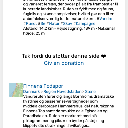
og varieret terræn, der byder på alt fra trampestier til
kuperede landskaber. Ruten er fyldt med rig fauna,
fugleliv og skønne omgivelser, hvilket gør den til en
anbefalelsesværdig tur for naturelskere. #
Vandre
#
Rundt
#
Sø
#
Natur
#
Skov
#
Kampagne
Afstand
: 14,2 Km •
Højdestigning
: 189 m •
Maksimal
højde
: 25 m
Tak fordi du støtter denne side ❤️
Giv en donation
Finnens Fodspor
Danmark
>
Region Hovedstaden
>
Sæne
Vandreruten fører dig langs Bornholms dramatiske
kystlinje og passerer seværdigheder som
middelalderborgen Hammershus, det naturskønne
Finnens Top samt de smukke dale Egisdalen og
Paradisdalen. Ruten er markeret med blå
piktogrammer og pile, men byder på stejle og
klippefyldte strækninger, hvilket gør…