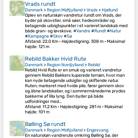
Vrads rundt
Danmark
>
Region Midtjylland
>
Vrads
>
Hjøllund
Oplev en naturskøn vandretur rundt om Vrads, der
byder på skovstier, små søer, hedeområder og
betagende udsigtspunkter i et varieret landskab med
både gran- og løvskove. #
Vandre
#
Rundt
#
Natur
#
Kampagne
#
Skov
#
Sø
Afstand
: 22,0 Km •
Højdestigning
: 308 m •
Maksimal
højde
: 121 m
Rebild Bakker Hvid Rute
Danmark
>
Region Nordjylland
>
Rebild
Rebild Hvid Rute er en smuk og varieret vandretur
gennem Rebild Bakkers kuperede terræn, hvor man
kan nyde betagende udsigter og skiftende natur.
Ruten, markeret med hvide pile, fører gennem skov
og åbne landskaber, og i sommermånederne prydes
bakkerne af lilla lyng. Den byder på både
udfordringer med…
Afstand
: 11,2 Km •
Højdestigning
: 281 m •
Maksimal
højde
: 101 m
Bølling Sø rundt
Danmark
>
Region Midtjylland
>
Engesvang
En naturskøn vandrerute omkring Bølling Sø, der