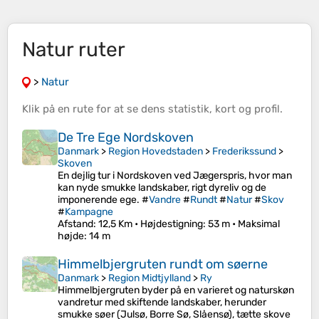
Natur ruter
>
Natur
Klik på en
rute
for at se dens
statistik
,
kort
og
profil
.
De Tre Ege Nordskoven
Danmark
>
Region Hovedstaden
>
Frederikssund
>
Skoven
En dejlig tur i Nordskoven ved Jægerspris, hvor man
kan nyde smukke landskaber, rigt dyreliv og de
imponerende ege. #
Vandre
#
Rundt
#
Natur
#
Skov
#
Kampagne
Afstand
: 12,5 Km •
Højdestigning
: 53 m •
Maksimal
højde
: 14 m
Himmelbjergruten rundt om søerne
Danmark
>
Region Midtjylland
>
Ry
Himmelbjergruten byder på en varieret og naturskøn
vandretur med skiftende landskaber, herunder
smukke søer (Julsø, Borre Sø, Slåensø), tætte skove