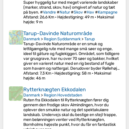
Super hyggelig tur med meget varierede landskaber
(marker, strand, skov, hav) omgivet af natur og tæt
på byen. #
Vandre
#
Natur
#
Skov
#
Hav
#
Kampagne
Afstand
: 26,6 Km •
Højdestigning
: 49 m •
Maksimal
højde
: 9 m
Tarup-Davinde Naturområde
Danmark
>
Region Syddanmark
>
Tarup
Tarup-Davinde Naturområde er en smuk og
lettilgængelig rute med mange små søer og enge,
ideel til gåture og fuglekiggeri. Området, som tidligere
var grusgrave, har nu over 70 søer og bakker, hvilket
giver en varieret natur med en rig bestand af fugle
som havørn og nattergal. Derudover byder Røllehøj…
Afstand
: 7,3 Km •
Højdestigning
: 58 m •
Maksimal
højde
: 46 m
Rytterknægten Ekkodalen
Danmark
>
Region Hovedstaden
Ruten fra Ekkodalen til Rytterknægten fører dig
gennem den frodige skov Almindingen, hvor du
oplever den smukke natur og det spektakulære
landskab. Undervejs skal du bestige en stejl trappe,
men belønningen venter ved Rytterknægten,
Bornholms højeste punkt, hvor du får en fantastisk