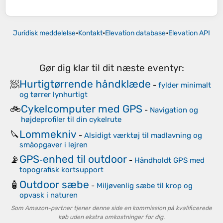
Juridisk meddelelse
•
Kontakt
•
Elevation database
•
Elevation API
Gør dig klar til dit næste eventyr:
Hurtigtørrende håndklæde
🧖
-
fylder minimalt
og tørrer lynhurtigt
Cykelcomputer med GPS
🚲
-
Navigation og
højdeprofiler til din cykelrute
Lommekniv
🔪
-
Alsidigt værktøj til madlavning og
småopgaver i lejren
GPS‑enhed til outdoor
📡
-
Håndholdt GPS med
topografisk kortsupport
Outdoor sæbe
🧴
-
Miljøvenlig sæbe til krop og
opvask i naturen
Som Amazon-partner tjener denne side en kommission på kvalificerede
køb uden ekstra omkostninger for dig.