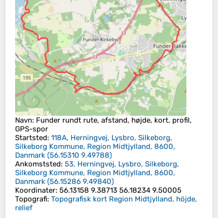
Navn
: Funder rundt rute, afstand, højde, kort, profil,
GPS-spor
Startsted
:
118A, Herningvej, Lysbro, Silkeborg,
Silkeborg Kommune, Region Midtjylland, 8600,
Danmark
(
56.15310
9.49788
)
Ankomststed
:
53, Herningvej, Lysbro, Silkeborg,
Silkeborg Kommune, Region Midtjylland, 8600,
Danmark
(
56.15286
9.49840
)
Koordinater
:
56.13158 9.38713 56.18234 9.50005
Topografi
:
Topografisk kort Region Midtjylland, höjde,
relief