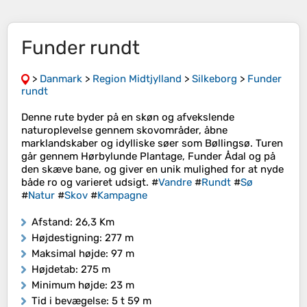
Funder rundt
>
Danmark
>
Region Midtjylland
>
Silkeborg
>
Funder
rundt
Denne rute byder på en skøn og afvekslende
naturoplevelse gennem skovområder, åbne
marklandskaber og idylliske søer som Bøllingsø. Turen
går gennem Hørbylunde Plantage, Funder Ådal og på
den skæve bane, og giver en unik mulighed for at nyde
både ro og varieret udsigt. #
Vandre
#
Rundt
#
Sø
#
Natur
#
Skov
#
Kampagne
Afstand
: 26,3 Km
Højdestigning
: 277 m
Maksimal højde
: 97 m
Højdetab
: 275 m
Minimum højde
: 23 m
Tid i bevægelse
: 5 t 59 m