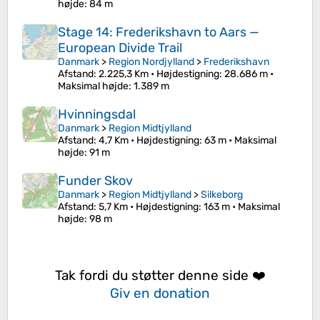
højde
: 84 m
Stage 14: Frederikshavn to Aars —
European Divide Trail
Danmark
>
Region Nordjylland
>
Frederikshavn
Afstand
: 2.225,3 Km •
Højdestigning
: 28.686 m •
Maksimal højde
: 1.389 m
Hvinningsdal
Danmark
>
Region Midtjylland
Afstand
: 4,7 Km •
Højdestigning
: 63 m •
Maksimal
højde
: 91 m
Funder Skov
Danmark
>
Region Midtjylland
>
Silkeborg
Afstand
: 5,7 Km •
Højdestigning
: 163 m •
Maksimal
højde
: 98 m
Tak fordi du støtter denne side ❤️
Giv en donation