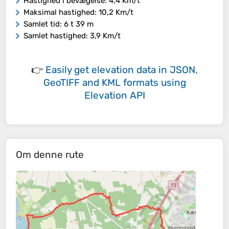
Hastighed i bevægelse
: 4,4 Km/t
Maksimal hastighed
: 10,2 Km/t
Samlet tid
: 6 t 39 m
Samlet hastighed
: 3,9 Km/t
👉
Easily
get elevation data in JSON,
GeoTIFF and KML formats
using
Elevation API
Om denne rute