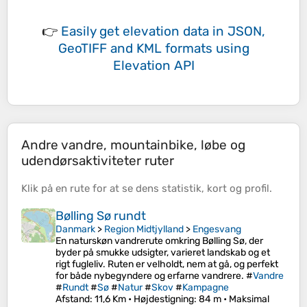
👉
Easily
get elevation data in JSON,
GeoTIFF and KML formats
using
Elevation API
Andre vandre, mountainbike, løbe og
udendørsaktiviteter ruter
Klik på en
rute
for at se dens
statistik
,
kort
og
profil
.
Bølling Sø rundt
Danmark
>
Region Midtjylland
>
Engesvang
En naturskøn vandrerute omkring Bølling Sø, der
byder på smukke udsigter, varieret landskab og et
rigt fugleliv. Ruten er velholdt, nem at gå, og perfekt
for både nybegyndere og erfarne vandrere. #
Vandre
#
Rundt
#
Sø
#
Natur
#
Skov
#
Kampagne
Afstand
: 11,6 Km •
Højdestigning
: 84 m •
Maksimal