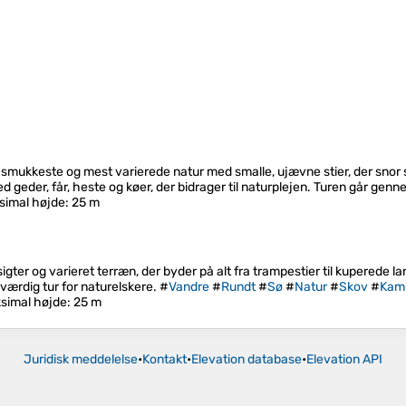
mukkeste og mest varierede natur med smalle, ujævne stier, der snor 
ed geder, får, heste og køer, der bidrager til naturplejen. Turen går ge
simal højde
: 25 m
ter og varieret terræn, der byder på alt fra trampestier til kuperede la
sværdig tur for naturelskere. #
Vandre
#
Rundt
#
Sø
#
Natur
#
Skov
#
Kam
simal højde
: 25 m
Juridisk meddelelse
•
Kontakt
•
Elevation database
•
Elevation API