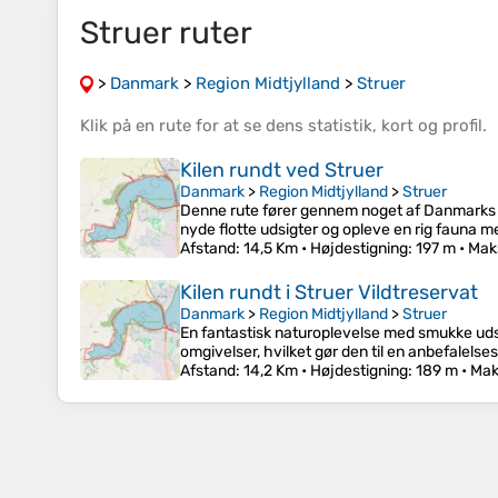
Struer ruter
>
Danmark
>
Region Midtjylland
>
Struer
Klik på en
rute
for at se dens
statistik
,
kort
og
profil
.
Kilen rundt ved Struer
Danmark
>
Region Midtjylland
>
Struer
Denne rute fører gennem noget af Danmarks s
nyde flotte udsigter og opleve en rig fauna m
Afstand
: 14,5 Km •
Højdestigning
: 197 m •
Mak
Kilen rundt i Struer Vildtreservat
Danmark
>
Region Midtjylland
>
Struer
En fantastisk naturoplevelse med smukke udsig
omgivelser, hvilket gør den til en anbefalelse
Afstand
: 14,2 Km •
Højdestigning
: 189 m •
Mak