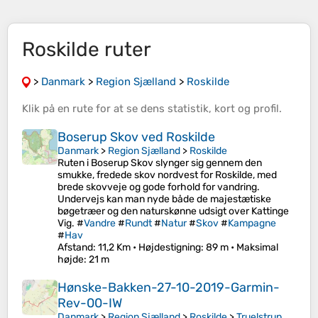
Roskilde ruter
>
Danmark
>
Region Sjælland
>
Roskilde
Klik på en
rute
for at se dens
statistik
,
kort
og
profil
.
Boserup Skov ved Roskilde
Danmark
>
Region Sjælland
>
Roskilde
Ruten i Boserup Skov slynger sig gennem den
smukke, fredede skov nordvest for Roskilde, med
brede skovveje og gode forhold for vandring.
Undervejs kan man nyde både de majestætiske
bøgetræer og den naturskønne udsigt over Kattinge
Vig. #
Vandre
#
Rundt
#
Natur
#
Skov
#
Kampagne
#
Hav
Afstand
: 11,2 Km •
Højdestigning
: 89 m •
Maksimal
højde
: 21 m
Hønske-Bakken-27-10-2019-Garmin-
Rev-00-IW
Danmark
>
Region Sjælland
>
Roskilde
>
Truelstrup