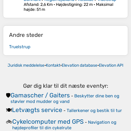
Afstand
: 2,6 Km •
Højdestigning
: 22 m •
Maksimal
højde
: 51 m
Andre steder
Truelstrup
Juridisk meddelelse
•
Kontakt
•
Elevation database
•
Elevation API
Gør dig klar til dit næste eventyr:
Gamascher / Gaiters
🛡️
-
Beskytter dine ben og
støvler mod mudder og vand
Letvægts service
🍽️
-
Tallerkener og bestik til tur
Cykelcomputer med GPS
🚲
-
Navigation og
højdeprofiler til din cykelrute